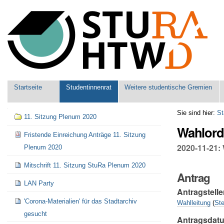
Benutzerspezifische
Werkzeuge
Sektionen
Startseite
Studentinnenrat
Weitere studentische Gremien
Navigation
Sie sind hier:
St
11. Sitzung Plenum 2020
Wahlord
Fristende Einreichung Anträge 11. Sitzung
2020-11-21:
Plenum 2020
Mitschrift 11. Sitzung StuRa Plenum 2020
Antrag
LAN Party
Antragstelle
'Corona-Materialien' für das Stadtarchiv
Wahlleitung
(
St
gesucht
Antragsdat