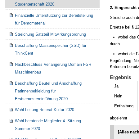
Studentenschaft 2020
2. Eingereicht 
Finanzielle Unterstützung zur Bereitstellung
Streiche auch d
für Demomaterial
Ersetze bei § 1
Streichung Satzteil Mitwirkungsordnung
wobei das G
durch
Beschaffung Massenspeicher (SSD) für
ThinkCent
wobei
die F
Begründung: Neb
Nachbeschluss Verlängerung Domain FSR
Kriterium bereit
Maschinenbau
Ergebnis
Beschaffung Beutel und Anschaffung
Ja
Patinnenbekleidung für
Nein
Erstsemestereinführung 2020
Enthaltung
Wahl Leitung Referat Kultur 2020
abgelehnt
Wahl beratende Mitglieder 4. Sitzung
Sommer 2020
[Alles nac