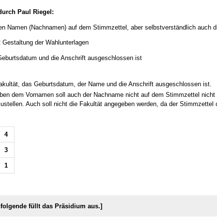
durch Paul Riegel:
en Namen (Nachnamen) auf dem Stimmzettel, aber selbstverständlich auch di
2 Gestaltung der Wahlunterlagen
eburtsdatum und die Anschrift ausgeschlossen ist
akultät,
das Geburtsdatum
, der Name
und die Anschrift ausgeschlossen ist.
en dem Vornamen soll auch der Nachname nicht auf dem Stimmzettel nicht 
zustellen. Auch soll nicht die Fakultät angegeben werden, da der Stimmzettel o
4
3
1
hfolgende füllt das Präsidium aus.]