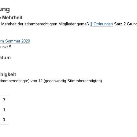
ung
e Mehrheit
 Mehrheit der stimmberechtigten Mitglieder gemäß
§ Ordnungen
Satz 2 Grund
g
num Sommer 2020
unkt 5
atum
higkeit
immberechtigte) von 12 (gegenwärtig Stimmberechtigten)
7
1
1