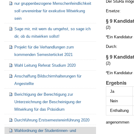
Der StuRa möge
nur gruppenbezogene Menschenfeindlichkeit
Ersetze:
soll unvereinbar für exekutive Mitwirkung
sein
§ 9 Kandida
(2)
Sage mir, mit wem du umgehst, so sage ich
dir, ob du mitwirken sollst!
²Ein Kandidatur
Durch:
Projekt für die Verhandlungen zum
kommenden Semesterticket 2021
§ 9 Kandida
(2)
Wahl Leitung Referat Studium 2020
²Ein Kandidatur
Anschaffung Bildschirmhalterungen für
Ergebnis
Angestellte
Ja
Berichtigung der Berechtigung zur
Nein
Unterzeichnung der Bescheinigung der
Mitwirkung für das Präsidium
Enthaltung
Durchführung Erstsemestereinführung 2020
angenommen
Wahlordnung der Studentinnen- und