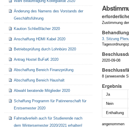
Wahl Beauftragung Kollegialität 2020
Abstimm
Änderung des Namens des Vorstands der
erforderlich
Geschäftsführung
Zustimmung der
Kaution Schließfächer 2020
Behandlun
3. Sitzung Ple
Anschaffung HDMI Kabel 2020
Tagesordnungsp
Betriebsprüfung durch Lohnbüro 2020
Beschlussd
Antrag Hostel BuFaK 2020
2020-09-08
Beschlussfä
Abschaffung Bereich Finanzprüfung
8 (anwesende St
Abschaffung Bereich Haushalt
Ergebnis
Abwahl beratende Mitglieder 2020
Ja
Schaffung Programm für Patinnenschaft für
Nein
Erstsemester 2020
Enthaltung
Fahrradverleih auch für Studierende nach
angenommen
dem Wintersemester 2020/2021 erhalten!