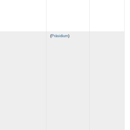
(
Präsidium
)