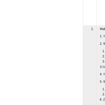
1.
Wah
1.
W
2. 
3.
W
4.
5. 
6. (