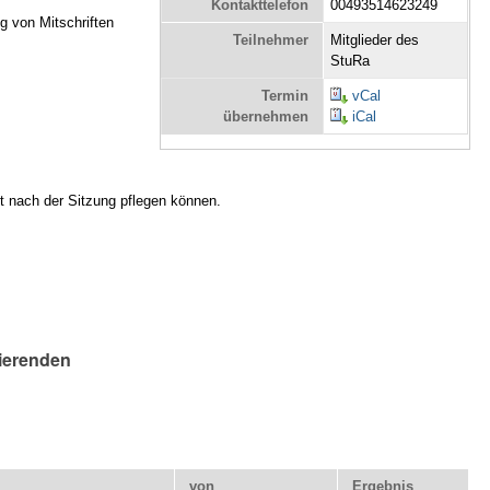
Kontakttelefon
00493514623249
ng von Mitschriften
Teilnehmer
Mitglieder des
StuRa
Termin
vCal
übernehmen
iCal
t nach der Sitzung pflegen können.
n
rierenden
von
Ergebnis