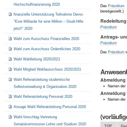
Hochschulfinanzierung 2020
Das
Präsidium
b
bereitgestellt.)
finanzielle Unterstützung Teilnahme Demo
Redeleitung
"Eine Milliarde für eine Million – Studi-Hilfe
Präsidium
jetzt!" 2020
Antrags- un
Wahl zum Ausschuss Finanzielles 2020
Präsidium
Wahl zum Ausschuss Ordentliches 2020
Das
Präsidium
w
Wahl Wahlleitung 2020/2021
Wahl Mitglied Wahlausschuss 2020/2021
Anwesenh
Abmeldung
Wahl Referatsleitung studentische
Namen der M
Selbstverwaltung & Organisation 2020
Anmeldung v
Wahl Referatsleitung Personal 2020
Namen der 
Ansage Wahl Referatsleitung Personal 2020
(vorläufi
Wahl-Vorschlag Vertretung
Senatskommission Lehre und Studium 2020
TOP
Geg