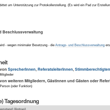
ittet um Unterstützung zur Protokollerstellung. (Es wird ein Pad zur Erstellu
d Beschlussverwaltung
ird - wegen minimaler Besetzung - die
Antrags- und Beschlussverwaltung
ers
eit
 von
SprecherInnen
,
ReferatsleiterInnen
,
Stimmberechtigte
itglieder
on weiteren Mitgliedern, Gästinnen und Gästen oder Refe
Person (oder Funktion)
ge) Tagesordnung
enstand (Antrag)