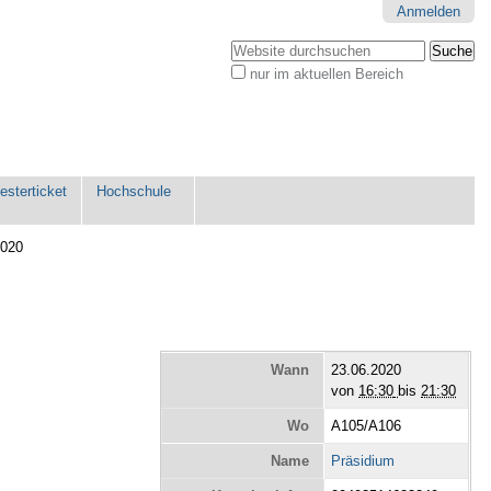
Anmelden
Website durchsuchen
nur im aktuellen Bereich
Erweiterte
Suche…
sterticket
Hochschule
2020
Wann
23.06.2020
von
16:30
bis
21:30
Wo
A105/A106
Name
Präsidium