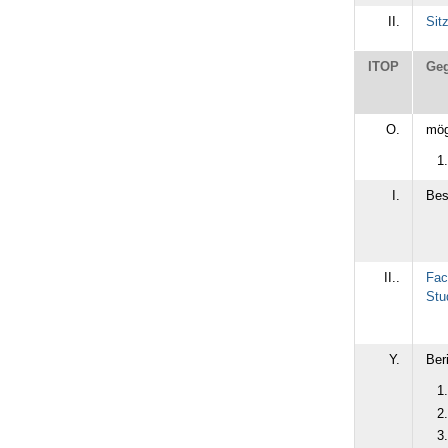
II.
Sit
ITOP
Geg
O.
mög
I.
Bes
II..
Fac
Stu
Y.
Ber