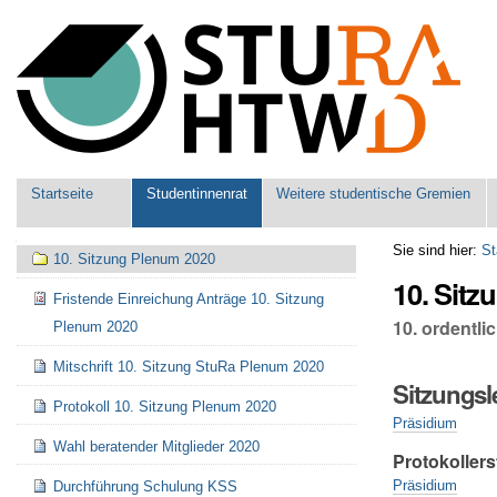
Benutzerspezifische
Werkzeuge
Sektionen
Startseite
Studentinnenrat
Weitere studentische Gremien
Navigation
Sie sind hier:
St
10. Sitzung Plenum 2020
10. Sit
Fristende Einreichung Anträge 10. Sitzung
10. ordentl
Plenum 2020
Mitschrift 10. Sitzung StuRa Plenum 2020
Sitzungsl
Protokoll 10. Sitzung Plenum 2020
Präsidium
Wahl beratender Mitglieder 2020
Protokollers
Präsidium
Durchführung Schulung KSS