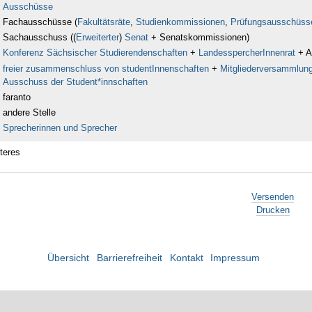
Ausschüsse
Fachausschüsse (
Fakultätsräte
,
Studienkommissionen
,
Prüfungsausschüss
Sachausschuss ((
Erweiterter
)
Senat
+ Senatskommissionen)
Konferenz Sächsischer Studierendenschaften
+
LandesspercherInnenrat
+ A
freier zusammenschluss von studentInnenschaften
+
Mitgliederversammlun
Ausschuss der Student*innschaften
faranto
andere Stelle
Sprecherinnen und Sprecher
teres
Versenden
Drucken
Übersicht
Barrierefreiheit
Kontakt
Impressum