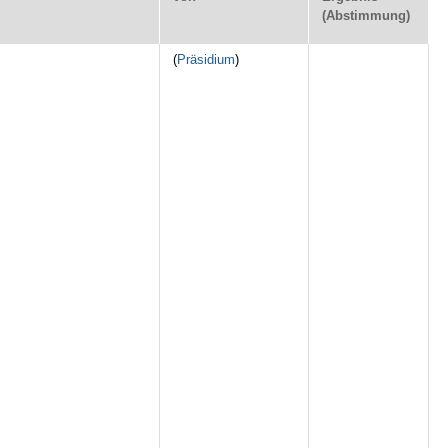
(Abstimmung)
(
Präsidium
)