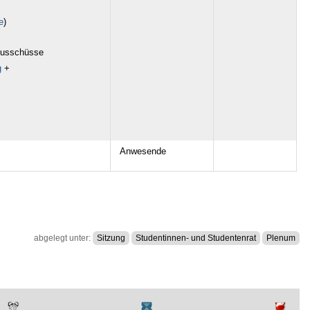
e
)
usschüsse
g
+
Anwesende
abgelegt unter:
Sitzung
Studentinnen- und Studentenrat
Plenum