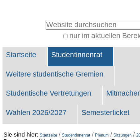
Benutzerspezifische
Werkzeuge
Website durchsuchen
nur im aktuellen Bere
Erweiterte
Sektionen
Suche…
Startseite
Studentinnenrat
Weitere studentische Gremien
Studentische Vertretungen
Mitmachen
Wahlen 2026/2027
Semesterticket
Sie sind hier:
/
/
/
/
Startseite
Studentinnenrat
Plenum
Sitzungen
2