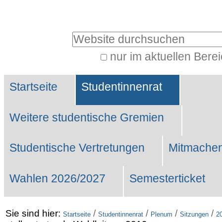
Benutzerspezifische
Werkzeuge
Website durchsuchen
nur im aktuellen Bere
Erweiterte
Sektionen
Suche…
Startseite
Studentinnenrat
Weitere studentische Gremien
Studentische Vertretungen
Mitmachen
Wahlen 2026/2027
Semesterticket
Sie sind hier:
/
/
/
/
Startseite
Studentinnenrat
Plenum
Sitzungen
2