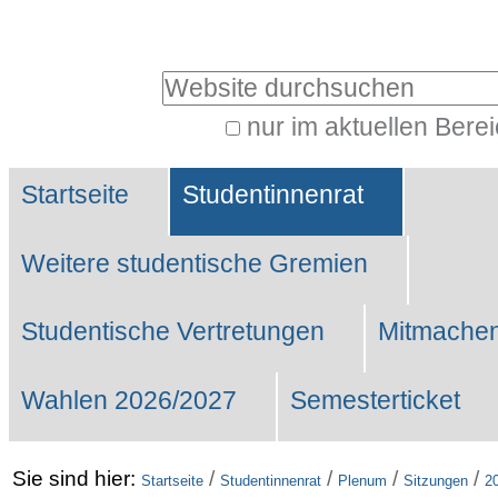
Benutzerspezifische
Werkzeuge
Website durchsuchen
nur im aktuellen Bere
Erweiterte
Sektionen
Suche…
Startseite
Studentinnenrat
Weitere studentische Gremien
Studentische Vertretungen
Mitmachen
Wahlen 2026/2027
Semesterticket
Sie sind hier:
/
/
/
/
Startseite
Studentinnenrat
Plenum
Sitzungen
2