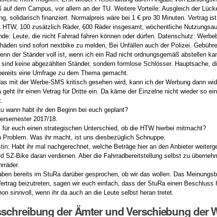
 auf dem Campus, vor allem an der TU. Weitere Vorteile: Ausgleich der Lück
, solidarisch finanziert. Normalpreis wäre bei 1 € pro 30 Minuten. Vertrag is
HTW, 100 zusätzlich Räder, 600 Räder insgesamt, wöchentliche Nutzungsaus
nde: Leute, die nicht Fahrrad fahren können oder dürfen. Datenschutz: Werb
häden sind sofort nextbike zu melden, Bei Unfällen auch der Polizei. Gebühren
nn der Ständer voll ist, wenn ich ein Rad nicht ordnungsgemäß abstellen ka
 sind keine abgezählten Ständer, sondern formlose Schlösser. Hauptsache, die
 bereits eine Umfrage zu dem Thema gemacht.
as mit der Werbe-SMS kritisch gesehen wird, kann ich der Werbung dann wi
geht ihr einen Vetrag für Dritte ein. Da käme der Einzelne nicht wieder so ei
t.
Zu wann habt ihr den Beginn bei euch geplant?
ersemester 2017/18.
 für euch einen strategischen Unterschied, ob die HTW hierbei mitmacht?
 Problem. Was ihr macht, ist uns diesbezüglich Schnuppe.
in: Habt ihr mal nachgerechnet, welche Beträge hier an den Anbieter weiter
rd SZ-Bike daran verdienen. Aber die Fahrradbereitstellung selbst zu überne
hrräder.
aben bereits im StuRa darüber gesprochen, ob wir das wollen. Das Meinungsbil
rtrag beizutreten, sagen wir euch einfach, dass der StuRa einen Beschluss 
on sinnvoll, wenn ihr da auch an die Leute selbst heran tretet.
chreibung der Ämter und Verschiebung der Wa