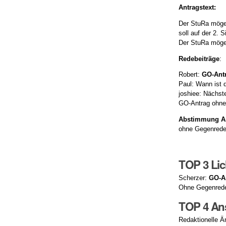
Antragstext:
Der StuRa möge 
soll auf der 2.
Der StuRa möge 
Redebeiträge
:
Robert:
GO-Ant
Paul: Wann ist 
joshiee: Nächst
GO-Antrag ohn
Abstimmung A
ohne Gegenred
TOP 3 Lic
Scherzer:
GO-A
Ohne Gegenre
TOP 4 Ans
Redaktionelle Ä