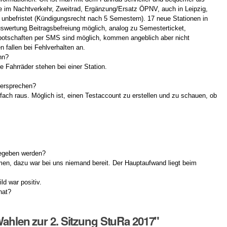
e im Nachtverkehr, Zweitrad, Ergänzung/Ersatz ÖPNV, auch in Leipzig,
t unbefristet (Kündigungsrecht nach 5 Semestern). 17 neue Stationen in
wertung.Beitragsbefreiung möglich, analog zu Semesterticket,
ebotschaften per SMS sind möglich, kommen angeblich aber nicht
 fallen bei Fehlverhalten an.
nn?
 Fahrräder stehen bei einer Station.
dersprechen?
nfach raus. Möglich ist, einen Testaccount zu erstellen und zu schauen, ob
gegeben werden?
hmen, dazu war bei uns niemand bereit. Der Hauptaufwand liegt beim
d war positiv.
hat?
hlen zur 2. Sitzung StuRa 2017"