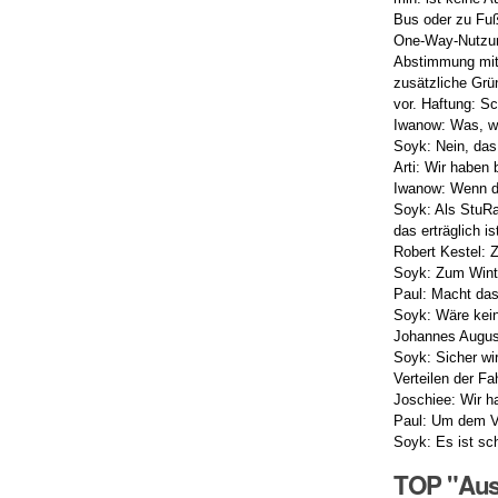
Bus oder zu Fuß
One-Way-Nutzung
Abstimmung mit 
zusätzliche Grü
vor. Haftung: Sc
Iwanow: Was, we
Soyk: Nein, das
Arti: Wir haben
Iwanow: Wenn d
Soyk: Als StuRa 
das erträglich is
Robert Kestel: 
Soyk: Zum Wint
Paul: Macht das
Soyk: Wäre kein
Johannes August
Soyk: Sicher wi
Verteilen der Fa
Joschiee: Wir h
Paul: Um dem Ve
Soyk: Es ist sch
TOP "Auss