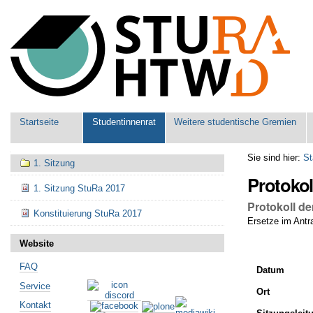
Benutzerspezifische
Werkzeuge
Sektionen
Startseite
Studentinnenrat
Weitere studentische Gremien
Navigation
Sie sind hier:
St
1. Sitzung
Protokol
1. Sitzung StuRa 2017
Protokoll de
Konstituierung StuRa 2017
Ersetze im Antra
Website
FAQ
Datum
Service
Ort
Kontakt