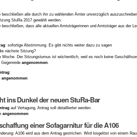
beschließen alle durch ihn zu wählenden Ämter unverzüglich auszuschreibe
 Sitzung StuRa 2017 gewählt werden.
beschließen, dass alle aktuellen Amtsträgerinnen und Amtsträger aus der Legi
rag
: sofortige Abstimmung. Es gibt nichts weiter dazu zu sagen
die nächste Sitzung?
e Woche. Der Sitzungsturnus ist wöchentlich, weil es noch keine Geschäftsor
e Gegenrede
angenommen
.
ntrag
:
e
angenommen
ht ins Dunkel der neuen StuRa-Bar
ntrag
auf Vertagung, Antrag soll detaillierter werden.
de
angenommen
chaffung einer Sofagarnitur für die A106
nderung: A106 wird aus dem Antrag gestrichen. Wird losgelöst von einem Ra