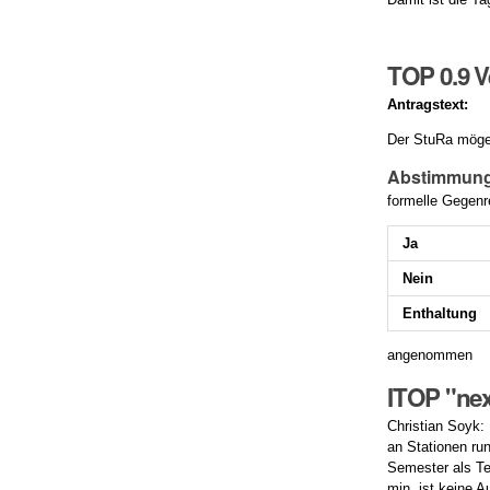
TOP 0.9 V
Antragstext:
Der StuRa möge 
Abstimmun
formelle Gegen
Ja
Nein
Enthaltung
angenommen
ITOP "nex
Christian Soyk: 
an Stationen ru
Semester als Te
min. ist keine 