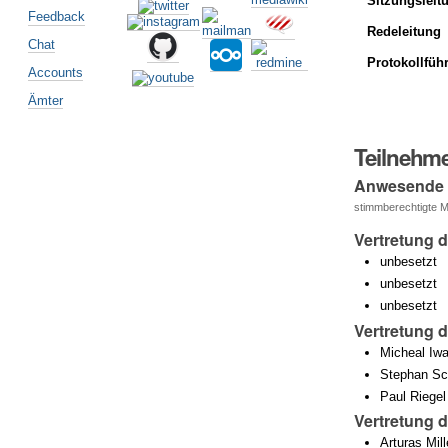
Sitzungsleit
Feedback
Redeleitung
Chat
Protokollfüh
Accounts
Ämter
Teilnehm
Anwesende
stimmberechtigte Mi
Vertretung 
unbesetzt
unbesetzt
unbesetzt
Vertretung 
Micheal Iw
Stephan Sc
Paul Riegel
Vertretung 
Arturas Mill