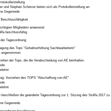
rotokollerstellung
r und Stephan Scherzer bieten sich als Protokollerstellung an
ine Gegenrede
r Beschlussfähigkeit
chtigten Mitgliedern anwesend
tuRa beschlussfähig
 der Tagesordnung:
agung des Tops "Gehaltserhöhung Sachbearbeiterin"
e angenommen
iehen der Tops, die die Verabschiedung von AE beinhalten.
rede
gelehnt
rag: Vorziehen des TOPS "Abschaffung von AE"
rede
gelehnt
beschließen die geänderte Tagesordnung zur 1. Sitzung des StuRa 2017 zu 
ine Gegenrede.
agesordnung beschlossen.