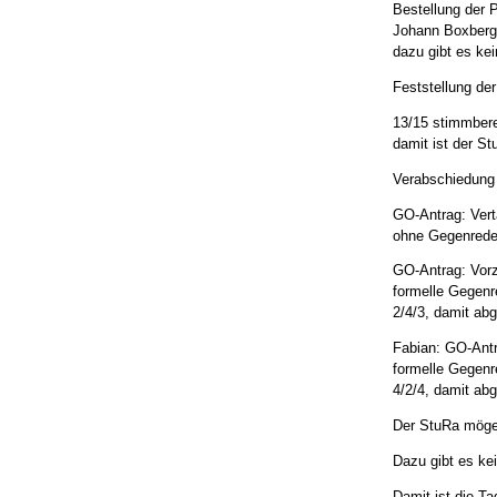
Bestellung der P
Johann Boxberge
dazu gibt es ke
Feststellung de
13/15 stimmbere
damit ist der S
Verabschiedung
GO-Antrag: Vert
ohne Gegenred
GO-Antrag: Vorz
formelle Gegen
2/4/3, damit ab
Fabian: GO-Ant
formelle Gegen
4/2/4, damit ab
Der StuRa möge 
Dazu gibt es ke
Damit ist die T