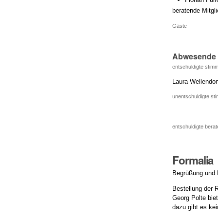
beratende Mitgli
Gäste
Abwesende
entschuldigte stimm
Laura Wellendor
unentschuldigte sti
entschuldigte berat
Formalia
Begrüßung und 
Bestellung der 
Georg Polte biet
dazu gibt es ke