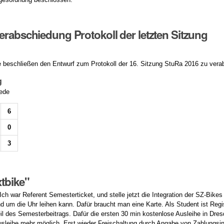
erabschiedung Protokoll der letzten Sitzung
beschließen den Entwurf zum Protokoll der 16. Sitzung StuRa 2016 zu vera
g
rede
6
0
3
tbike"
Ich war Referent Semesterticket, und stelle jetzt die Integration der SZ-Bikes
nd um die Uhr leihen kann. Dafür braucht man eine Karte. Als Student ist Reg
il des Semesterbeitrags. Dafür die ersten 30 min kostenlose Ausleihe in Dresd
Ausleihe mehr möglich. Erst wieder Freischaltung durch Angabe von Zahlungsi