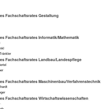
des Fachschaftsrates Gestaltung
des Fachschaftsrates Informatik/Mathematik
u
nkl
Tränkler
des Fachschaftsrates Landbau/Landespflege
ertel
ner
des Fachschaftsrates Maschinenbau/Verfahrenstechnik
hardt
nger
des Fachschaftsrates Wirtschaftswissenschaften
e
oth