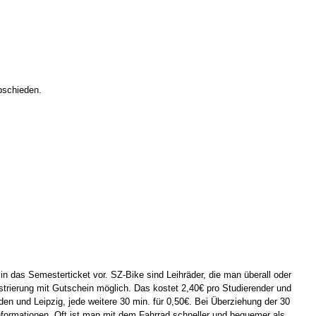
bschieden.
 in das Semesterticket vor. SZ-Bike sind Leihräder, die man überall oder
istrierung mit Gutschein möglich. Das kostet 2,40€ pro Studierender und
en und Leipzig, jede weitere 30 min. für 0,50€. Bei Überziehung der 30
nformationen. Oft ist man mit dem Fahrrad schneller und bequemer als