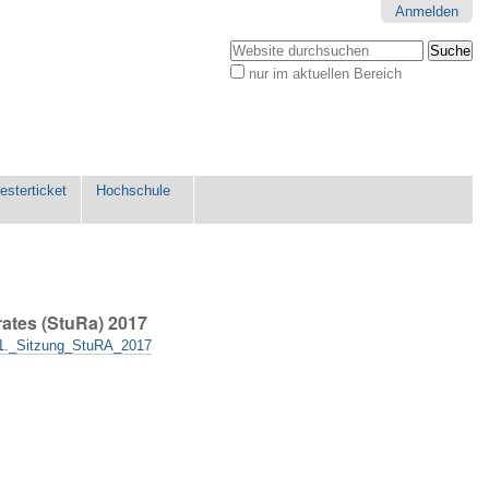
Anmelden
Website durchsuchen
nur im aktuellen Bereich
Erweiterte
Suche…
sterticket
Hochschule
rates (StuRa) 2017
p/1._Sitzung_StuRA_2017