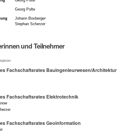
ung
Georg Polte
Georg Polte
rung
Johann Boxberger
Stephan Scherzer
erinnen und Teilnehmer
tglieder
des Fachschaftsrates Bauingenieurwesen/Architektur
des Fachschaftsrates Elektrotechnik
anow
herzer
des Fachschaftsrates Geoinformation
er