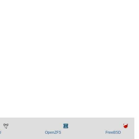
U
OpenZFS
FreeBSD