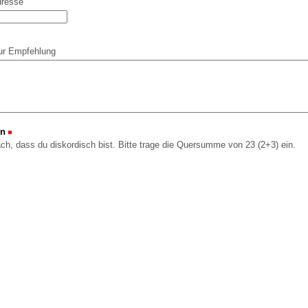
dresse
ur Empfehlung
on
(Erforderlich)
ach, dass du diskordisch bist. Bitte trage die Quersumme von 23 (2+3) ein.