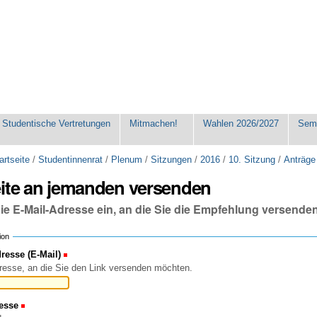
Studentische Vertretungen
Mitmachen!
Wahlen 2026/2027
Seme
artseite
/
Studentinnenrat
/
Plenum
/
Sitzungen
/
2016
/
10. Sitzung
/
Anträge
eite an jemanden versenden
die E-Mail-Adresse ein, an die Sie die Empfehlung versende
ion
esse (E-Mail)
(Erforderlich)
resse, an die Sie den Link versenden möchten.
esse
(Erforderlich)