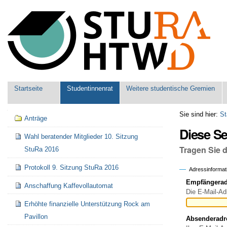
Benutzerspezifische
Werkzeuge
Sektionen
Startseite
Studentinnenrat
Weitere studentische Gremien
Navigation
Sie sind hier:
St
Anträge
Diese S
Wahl beratender Mitglieder 10. Sitzung
Tragen Sie 
StuRa 2016
Protokoll 9. Sitzung StuRa 2016
Adressinformat
Empfängeradr
Anschaffung Kaffevollautomat
Die E-Mail-Ad
Erhöhte finanzielle Unterstützung Rock am
Pavillon
Absenderadr