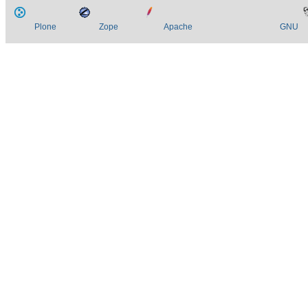
Plone
Zope
Apache
GNU