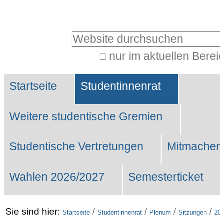
Benutzerspezifische
Werkzeuge
Website durchsuchen
nur im aktuellen Bere
Erweiterte
Sektionen
Suche…
Startseite
Studentinnenrat
Weitere studentische Gremien
Studentische Vertretungen
Mitmachen
Wahlen 2026/2027
Semesterticket
Sie sind hier:
/
/
/
/
Startseite
Studentinnenrat
Plenum
Sitzungen
2