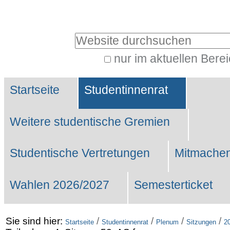
Benutzerspezifische
Werkzeuge
Website durchsuchen
nur im aktuellen Bere
Erweiterte
Sektionen
Suche…
Startseite
Studentinnenrat
Weitere studentische Gremien
Studentische Vertretungen
Mitmachen
Wahlen 2026/2027
Semesterticket
Sie sind hier:
/
/
/
/
Startseite
Studentinnenrat
Plenum
Sitzungen
2