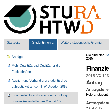
Benutzerspezifische
Werkzeuge
Sektionen
Startseite
Studentinnenrat
Weitere studentische Gremien
Navigation
Sie sind hier:
St
Anträge
2015
Finanzie
Mehr Quantität und Qualität für die
Fachschaften
2015-V3-123
Antrag
Ausrichtung Verhandlung studentisches
Jahresticket an der HTW Dresden 2015
Antragstelle
Referat student
Finanzielle Unterstützung der Schulung
unserer Angestellten im März 2015
Antragsdat
20.04.2015