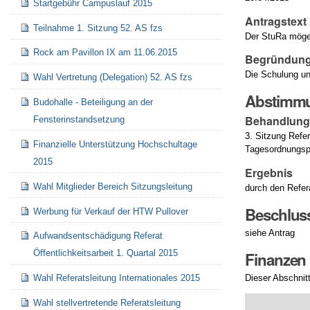
Startgebühr Campuslauf 2015
Antragstext
Teilnahme 1. Sitzung 52. AS fzs
Der StuRa möge 
Rock am Pavillon IX am 11.06.2015
Begründung
Die Schulung un
Wahl Vertretung (Delegation) 52. AS fzs
Abstimm
Budohalle - Beteiligung an der
Behandlun
Fensterinstandsetzung
3. Sitzung Refe
Finanzielle Unterstützung Hochschultage
Tagesordnungsp
2015
Ergebnis
Wahl Mitglieder Bereich Sitzungsleitung
durch den Refe
Beschlus
Werbung für Verkauf der HTW Pullover
siehe Antrag
Aufwandsentschädigung Referat
Öffentlichkeitsarbeit 1. Quartal 2015
Finanzen
Dieser Abschnit
Wahl Referatsleitung Internationales 2015
Wahl stellvertretende Referatsleitung