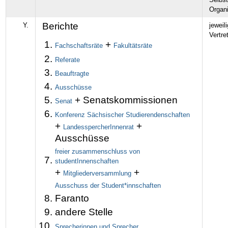
Organi
Berichte
Y.
jeweil
Vertre
+
Fachschaftsräte
Fakultätsräte
Referate
Beauftragte
Ausschüsse
+ Senatskommissionen
Senat
Konferenz Sächsischer Studierendenschaften
+
+
LandesspercherInnenrat
Ausschüsse
freier zusammenschluss von
studentInnenschaften
+
+
Mitgliederversammlung
Ausschuss der Student*innschaften
Faranto
andere Stelle
Sprecherinnen und Sprecher