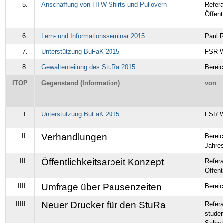
5.
Anschaffung von HTW Shirts und Pullovern
Refera
Öffent
6.
Lern- und Informationsseminar 2015
Paul R
7.
Unterstützung BuFaK 2015
FSR 
8.
Gewaltenteilung des StuRa 2015
Bereic
ITOP
Gegenstand (Information)
von
I.
Unterstützung BuFaK 2015
FSR 
Verhandlungen
II.
Bereic
Jahres
Öffentlichkeitsarbeit Konzept
III.
Refera
Öffent
Umfrage über Pausenzeiten
IIII.
Berei
Neuer Drucker für den StuRa
IIIII.
Refera
studen
Selbst