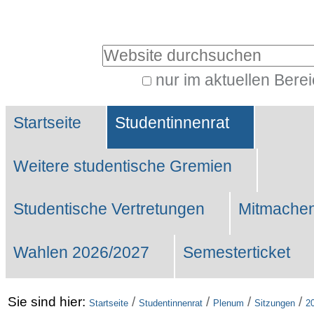
Benutzerspezifische
Werkzeuge
Website durchsuchen
nur im aktuellen Bere
Erweiterte
Sektionen
Suche…
Startseite
Studentinnenrat
Weitere studentische Gremien
Studentische Vertretungen
Mitmachen
Wahlen 2026/2027
Semesterticket
Sie sind hier:
/
/
/
/
Startseite
Studentinnenrat
Plenum
Sitzungen
2