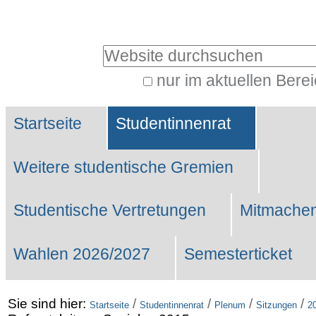
Benutzerspezifische
Werkzeuge
Website durchsuchen
nur im aktuellen Bere
Erweiterte
Sektionen
Suche…
Startseite
Studentinnenrat
Weitere studentische Gremien
Studentische Vertretungen
Mitmachen
Wahlen 2026/2027
Semesterticket
Sie sind hier:
/
/
/
/
Startseite
Studentinnenrat
Plenum
Sitzungen
2