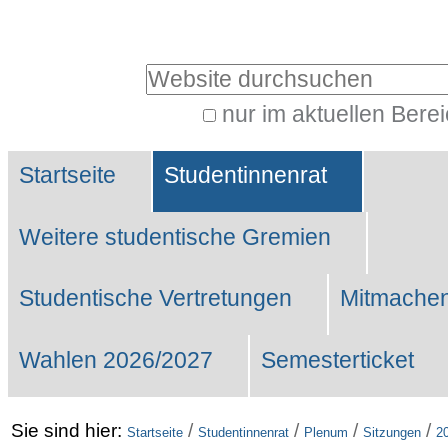
Benutzerspezifische
Werkzeuge
Website durchsuchen
nur im aktuellen Bere
Erweiterte
Sektionen
Suche…
Startseite
Studentinnenrat
Weitere studentische Gremien
Studentische Vertretungen
Mitmachen
Wahlen 2026/2027
Semesterticket
Sie sind hier:
/
/
/
/
Startseite
Studentinnenrat
Plenum
Sitzungen
2