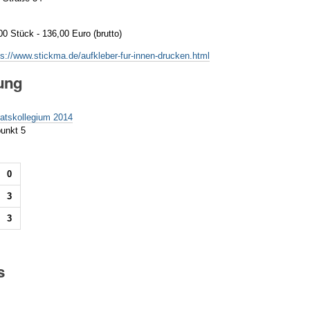
00 Stück - 136,00 Euro (brutto)
ps://www.stickma.de/aufkleber-fur-innen-drucken.html
ung
g
ratskollegium 2014
unkt 5
0
3
3
s