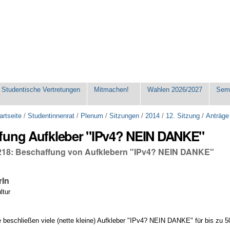
Studentische Vertretungen
Mitmachen!
Wahlen 2026/2027
Seme
artseite
/
Studentinnenrat
/
Plenum
/
Sitzungen
/
2014
/
12. Sitzung
/
Anträge
fung Aufkleber "IPv4? NEIN DANKE"
18: Beschaffung von Aufklebern "IPv4? NEIN DANKE"
rIn
ltur
beschließen viele (nette kleine) Aufkleber "IPv4? NEIN DANKE" für bis zu 50