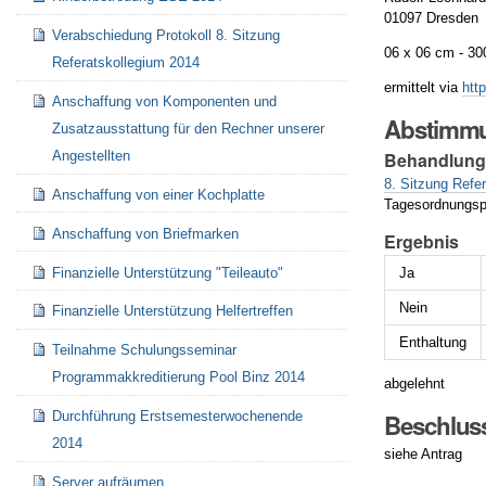
01097 Dresden
Verabschiedung Protokoll 8. Sitzung
06 x 06 cm - 30
Referatskollegium 2014
ermittelt via
htt
Anschaffung von Komponenten und
Abstimm
Zusatzausstattung für den Rechner unserer
Behandlun
Angestellten
8. Sitzung Refe
Anschaffung von einer Kochplatte
Tagesordnungsp
Anschaffung von Briefmarken
Ergebnis
Ja
Finanzielle Unterstützung "Teileauto"
Nein
Finanzielle Unterstützung Helfertreffen
Enthaltung
Teilnahme Schulungsseminar
Programmakkreditierung Pool Binz 2014
abgelehnt
Durchführung Erstsemesterwochenende
Beschlus
2014
siehe Antrag
Server aufräumen