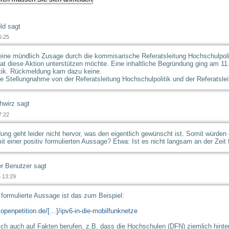
ld sagt
6:25
ine mündlich Zusage durch die kommisarische Referatsleitung Hochschulpolitik
at diese Aktion unterstützen möchte. Eine inhaltliche Begründung ging am 11.
tik. Rückmeldung kam dazu keine.
ne Stellungnahme von der Referatsleitung Hochschulpolitik und der Referatsleit
wirz sagt
7:22
ung geht leider nicht hervor, was den eigentlich gewünscht ist. Somit würden
t einer positiv formulierten Aussage? Etwa: Ist es nicht langsam an der Zeit 
r Benutzer
sagt
 13:29
 formulierte Aussage ist das zum Beispiel:
openpetition.de/[…]/ipv6-in-die-mobilfunknetze
ch auch auf Fakten berufen, z.B. dass die Hochschulen (DFN) ziemlich hinterh