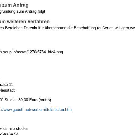
 zum Antrag
gründung zum Antrag folgt
um weiteren Verfahren
des Bereiches Datenkultur übernehmen die Beschaffung (außer es will gern w
r
raße 11
Neustadt
0 Stück - 39,00 Euro (brutto)
p://www.geoeff.net/werbemittel/sticker.html
wildsmile studios
-Straße 54