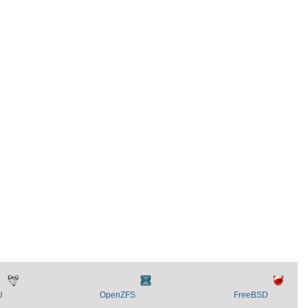
U
OpenZFS
FreeBSD