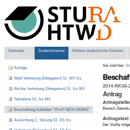
Benutzerspezifische
Werkzeuge
Sektionen
Startseite
Studentinnenrat
Weitere studentische Gremien
Navigation
Sie sind hier:
St
Anträge
Beschaf
Wahl Vertretung (Delegation) 51. MV fzs
2014-RK08-2
Rechte Vertretung (Delegation) 51. fzs MV
Antrag
Teilnahme 51. fzs MV
Antragstelle
Bereich Datenku
Beschaffung Aufkleber "IPv4? NEIN DANKE"
Antragstext
Ausrichtung 1. Sitzung 51. AS fzs
Der StuRa möge 