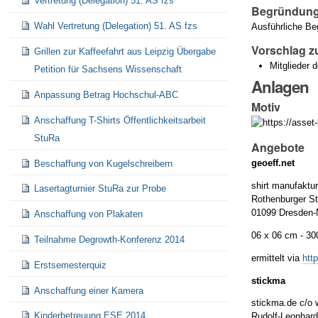
Vertretung (Delegation) 51. AS fzs
Begründung
Wahl Vertretung (Delegation) 51. AS fzs
Ausführliche Be
Vorschlag z
Grillen zur Kaffeefahrt aus Leipzig Übergabe
Mitglieder 
Petition für Sachsens Wissenschaft
Anlagen
Anpassung Betrag Hochschul-ABC
Motiv
Anschaffung T-Shirts Öffentlichkeitsarbeit
StuRa
Angebote
geoeff.net
Beschaffung von Kugelschreibern
shirt manufaktu
Lasertagturnier StuRa zur Probe
Rothenburger St
01099 Dresden-
Anschaffung von Plakaten
06 x 06 cm - 300
Teilnahme Degrowth-Konferenz 2014
ermittelt via
htt
Erstsemesterquiz
stickma
Anschaffung einer Kamera
stickma.de c/o 
Kinderbetreuung ESE 2014
Rudolf-Leonhard