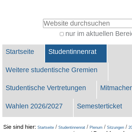
Benutzerspezifische
Werkzeuge
Website durchsuchen
nur im aktuellen Bere
Erweiterte
Sektionen
Suche…
Startseite
Studentinnenrat
Weitere studentische Gremien
Studentische Vertretungen
Mitmachen
Wahlen 2026/2027
Semesterticket
Sie sind hier:
/
/
/
/
Startseite
Studentinnenrat
Plenum
Sitzungen
2