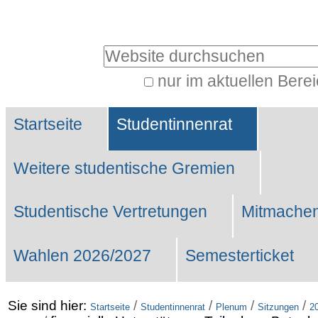
Benutzerspezifische
Werkzeuge
Website durchsuchen
nur im aktuellen Bere
Erweiterte
Sektionen
Suche…
Startseite
Studentinnenrat
Weitere studentische Gremien
Studentische Vertretungen
Mitmachen
Wahlen 2026/2027
Semesterticket
Sie sind hier:
/
/
/
/
Startseite
Studentinnenrat
Plenum
Sitzungen
2