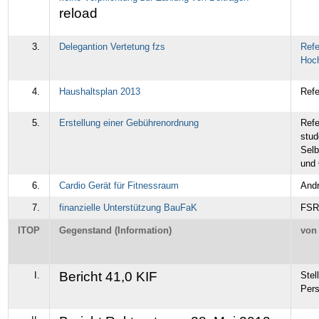
reload
3.
Delegantion Vertetung fzs
Refe
Hoch
4.
Haushaltsplan 2013
Refe
5.
Erstellung einer Gebührenordnung
Refe
stud
Selb
und 
6.
Cardio Gerät für Fitnessraum
Andr
7.
finanzielle Unterstützung BauFaK
FSR
ITOP
Gegenstand (Information)
von
Bericht 41,0 KIF
I.
Stel
Per