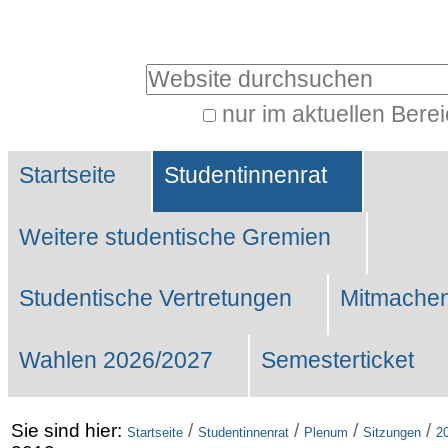
Benutzerspezifische
Werkzeuge
Website durchsuchen
nur im aktuellen Bere
Erweiterte
Sektionen
Suche…
Startseite
Studentinnenrat
Weitere studentische Gremien
Studentische Vertretungen
Mitmachen
Wahlen 2026/2027
Semesterticket
Sie sind hier:
/
/
/
/
Startseite
Studentinnenrat
Plenum
Sitzungen
2