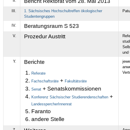
Bericht Rektorat vom 28. Mai 2013
II.
III.
1. Sächsisches Hochschultreffen ökologischer
Pat
Studentengruppen
Beratungsraum S 523
IV.
Prozedur Austritt
V.
Refe
stud
Selb
und 
Berichte
Y.
jewei
anw
Vert
Referate
+
Fachschaftsräte
Fakultätsräte
+ Senatskommissionen
Senat
+
Konferenz Sächsischer Studierendenschaften
LandesspercherInnenrat
Faranto
andere Stelle
Z.
Anw