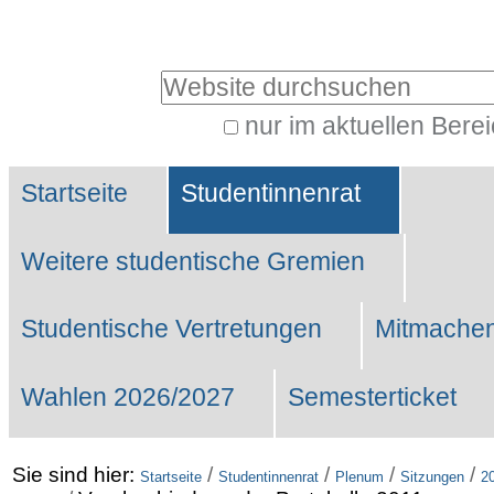
Benutzerspezifische
Werkzeuge
Website durchsuchen
nur im aktuellen Bere
Erweiterte
Sektionen
Suche…
Startseite
Studentinnenrat
Weitere studentische Gremien
Studentische Vertretungen
Mitmachen
Wahlen 2026/2027
Semesterticket
Sie sind hier:
/
/
/
/
Startseite
Studentinnenrat
Plenum
Sitzungen
2