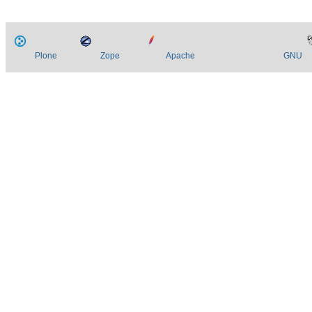
Plone
Zope
Apache
GNU