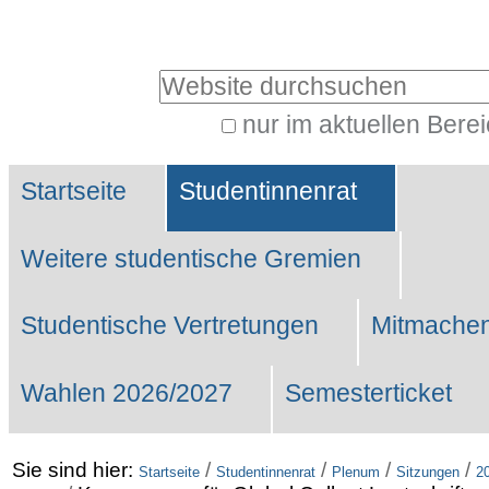
Benutzerspezifische
Werkzeuge
Website durchsuchen
nur im aktuellen Bere
Erweiterte
Sektionen
Suche…
Startseite
Studentinnenrat
Weitere studentische Gremien
Studentische Vertretungen
Mitmachen
Wahlen 2026/2027
Semesterticket
Sie sind hier:
/
/
/
/
Startseite
Studentinnenrat
Plenum
Sitzungen
2