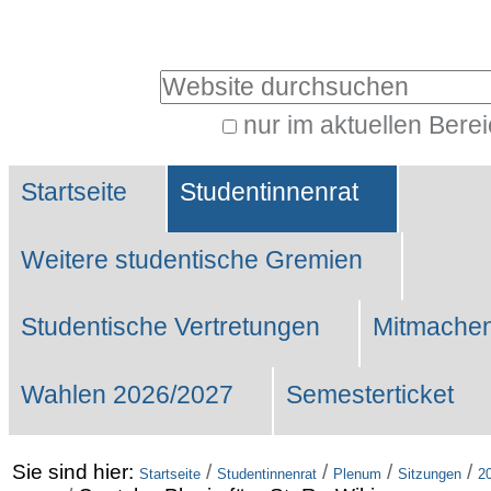
Benutzerspezifische
Werkzeuge
Website durchsuchen
nur im aktuellen Bere
Erweiterte
Sektionen
Suche…
Startseite
Studentinnenrat
Weitere studentische Gremien
Studentische Vertretungen
Mitmachen
Wahlen 2026/2027
Semesterticket
Sie sind hier:
/
/
/
/
Startseite
Studentinnenrat
Plenum
Sitzungen
2