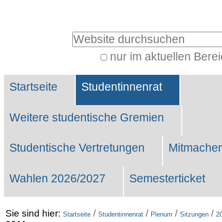
Benutzerspezifische
Werkzeuge
Website durchsuchen
nur im aktuellen Bere
Erweiterte
Sektionen
Suche…
Startseite
Studentinnenrat
Weitere studentische Gremien
Studentische Vertretungen
Mitmachen
Wahlen 2026/2027
Semesterticket
Sie sind hier:
/
/
/
/
Startseite
Studentinnenrat
Plenum
Sitzungen
2