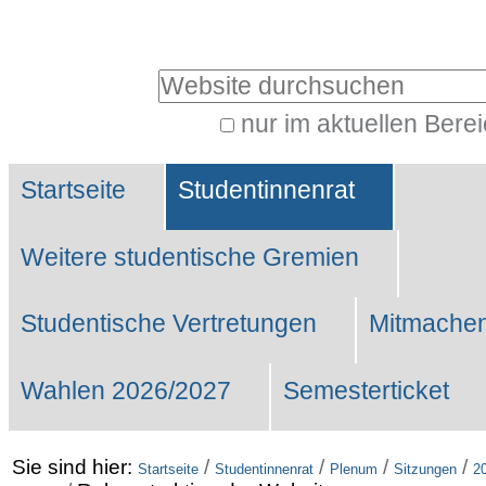
Benutzerspezifische
Werkzeuge
Website durchsuchen
nur im aktuellen Bere
Erweiterte
Sektionen
Suche…
Startseite
Studentinnenrat
Weitere studentische Gremien
Studentische Vertretungen
Mitmachen
Wahlen 2026/2027
Semesterticket
Sie sind hier:
/
/
/
/
Startseite
Studentinnenrat
Plenum
Sitzungen
2