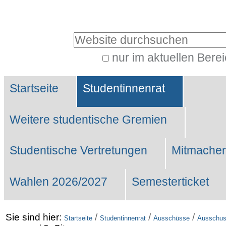
Benutzerspezifische
Werkzeuge
Website durchsuchen
nur im aktuellen Bere
Erweiterte
Sektionen
Suche…
Startseite
Studentinnenrat
Weitere studentische Gremien
Studentische Vertretungen
Mitmachen
Wahlen 2026/2027
Semesterticket
Sie sind hier:
/
/
/
Startseite
Studentinnenrat
Ausschüsse
Ausschuss