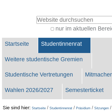
Benutzerspezifische
Werkzeuge
Website durchsuchen
nur im aktuellen Bere
Erweiterte
Sektionen
Suche…
Startseite
Studentinnenrat
Weitere studentische Gremien
Studentische Vertretungen
Mitmachen
Wahlen 2026/2027
Semesterticket
Sie sind hier:
/
/
/
Startseite
Studentinnenrat
Präsidium
Sitzungen