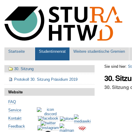
Benutzerspezifische
Werkzeuge
Sektionen
Startseite
Studentinnenrat
Weitere studentische Gremien
Navigation
Sie sind hier:
St
30. Sitzung
30. Sitz
Protokoll 30. Sitzung Präsidium 2019
30. Sitzung
Website
FAQ
Service
Kontakt
Feedback