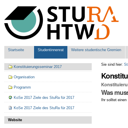
Benutzerspezifische
Werkzeuge
Sektionen
Startseite
Studentinnenrat
Weitere studentische Gremien
Navigation
Sie sind hier:
St
Konstituierungsseminar 2017
Konstit
Organisation
Konstituier
Programm
Was muss
KoSe 2017 Ziele des StuRa für 2017
Ihr solltet eine
KoSe 2017 Ziele des StuRa für 2017
Website