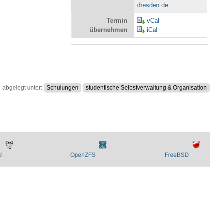
dresden.de
Termin
vCal
übernehmen
iCal
abgelegt unter:
Schulungen
studentische Selbstverwaltung & Organisation
U
OpenZFS
FreeBSD