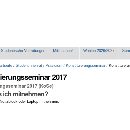
Studentische Vertretungen
Mitmachen!
Wahlen 2026/2027
Seme
artseite
/
Studentinnenrat
/
Präsidium
/
Konstituierungsseminar
/
Konstituier
uierungsseminar 2017
ungsseminar 2017 (KoSe)
 ich mitnehmen?
n Notizblock oder Laptop mitnehmen.