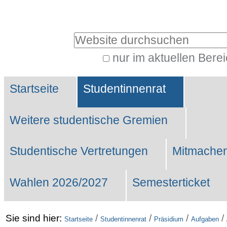
Benutzerspezifische
Werkzeuge
Website durchsuchen
nur im aktuellen Bere
Erweiterte
Sektionen
Suche…
Startseite
Studentinnenrat
Weitere studentische Gremien
Studentische Vertretungen
Mitmachen
Wahlen 2026/2027
Semesterticket
Sie sind hier:
/
/
/
/
Startseite
Studentinnenrat
Präsidium
Aufgaben