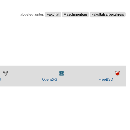
abgelegt unter:
Fakultät
Maschinenbau
Fakultätsarbeitskreis
U
OpenZFS
FreeBSD