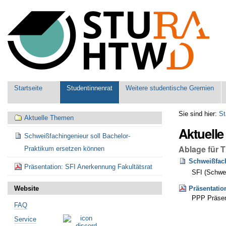
Benutzerspezifische
Werkzeuge
Sektionen
Startseite
Studentinnenrat
Weitere studentische Gremien
Navigation
Sie sind hier:
St
Aktuelle Themen
Aktuell
Schweißfachingenieur soll Bachelor-
Ablage für 
Praktikum ersetzen können
Schweißfach
Präsentation: SFI Anerkennung Fakultätsrat
SFI (Schwei
Website
Präsentatio
PPP Präsent
FAQ
Artikelaktionen
Service