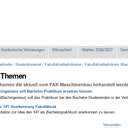
Studentische Vertretungen
Mitmachen!
Wahlen 2026/2027
Seme
artseite
/
Studentinnenrat
/
Fakultätsarbeitskreise
/
Fakultätsarbeitskreis Ma
e Themen
Themen die aktuell vom FAK Maschinenbau behandelt werd
ingenieur soll Bachelor-Praktikum ersetzen können
ßfachingenieur) soll das Praktikum bei den Bachelor-Studierenden in der Ve
n: SFI Anerkennung Fakultätsrat
ation zur Idee den SFI als Bachelorpraktikum anerkennen zu lassen
Versenden