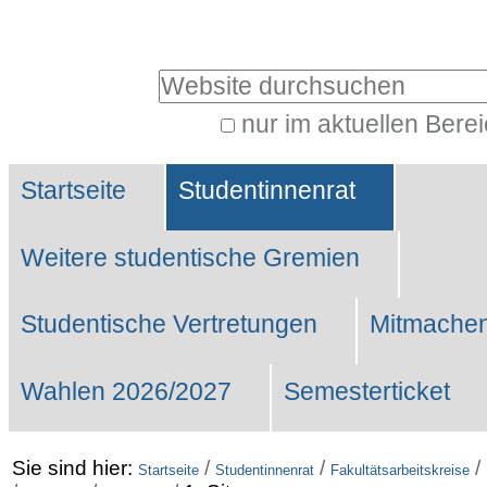
Benutzerspezifische
Werkzeuge
Website durchsuchen
nur im aktuellen Bere
Erweiterte
Sektionen
Suche…
Startseite
Studentinnenrat
Weitere studentische Gremien
Studentische Vertretungen
Mitmachen
Wahlen 2026/2027
Semesterticket
Sie sind hier:
/
/
/
Startseite
Studentinnenrat
Fakultätsarbeitskreise