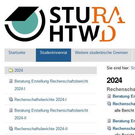
Benutzerspezifische
Werkzeuge
Sektionen
Startseite
Studentinnenrat
Weitere studentische Gremien
Navigation
Sie sind hier:
St
2024
2024
Beratung Erstellung Rechenschaftsbericht
Rechenschaf
2024-I
Beratung Er
Rechenschaftsberichte 2024-I
Rechenschaf
Beratung Erstellung Rechenschaftsbericht
alle Berich
2024-II
Beratung Er
Rechenschaf
Rechenschaftsberichte 2024-II