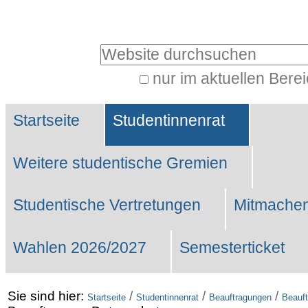
Benutzerspezifische
Werkzeuge
Website durchsuchen
nur im aktuellen Bere
Erweiterte
Sektionen
Suche…
Startseite
Studentinnenrat
Weitere studentische Gremien
Studentische Vertretungen
Mitmachen
Wahlen 2026/2027
Semesterticket
Sie sind hier:
/
/
/
Startseite
Studentinnenrat
Beauftragungen
Beauf