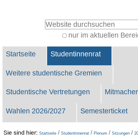
Benutzerspezifische
Werkzeuge
Website durchsuchen
nur im aktuellen Bere
Erweiterte
Sektionen
Suche…
Startseite
Studentinnenrat
Weitere studentische Gremien
Studentische Vertretungen
Mitmachen
Wahlen 2026/2027
Semesterticket
Sie sind hier:
/
/
/
/
Startseite
Studentinnenrat
Plenum
Sitzungen
2