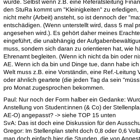
wurde. Selbst wenn z.B. eine Referatsleitung Fina
den StuRa kommt um "Kleinigkeiten" zu erledigen, 
nicht mehr (Arbeit) ansteht, so ist dennoch der "m
entschädigen. (Wenn unterstellt wird, dass 5 mal 
angesehen wird.). Es gehört daher meines Eracht
eingeführt, die unabhängig der Aufgabenbewältigu
muss, sondern sich daran zu orientieren hat, wie
Ehrenamt begleiten. (Wenn ich nicht da bin oder ni
AE. Wenn ich da bin und Dinge tue, dann habe ich
Welt muss z.B. eine Vorständin, eine Ref.-Leitung
oder ähnlich geartete (die jeden Tag da sein "müs
pro Monat zugesprochen bekommen.
Paul: Nur noch der Form halber ein Gedanke: Wurd
Anstellung von Student:innen (& Co) der Stellenp
AE-O) angepasst? -> siehe TOP 15 unten
SvA: Das ist doch eine Diskussion für den Aussch
Gregor: Im Stellenplan steht doch 0,8 oder 0,6 Voll
man doch einfach hier die Stunden, die von Ange