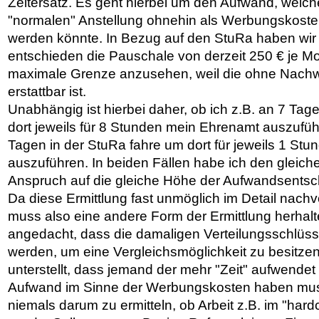
Zeitersatz. Es geht hierbei um den Aufwand, welc
"normalen" Anstellung ohnehin als Werbungskost
werden könnte. In Bezug auf den StuRa haben wir
entschieden die Pauschale von derzeit 250 € je Mo
maximale Grenze anzusehen, weil die ohne Nachwe
erstattbar ist.
Unabhängig ist hierbei daher, ob ich z.B. an 7 Tag
dort jeweils für 8 Stunden mein Ehrenamt auszufüh
Tagen in der StuRa fahre um dort für jeweils 1 St
auszuführen. In beiden Fällen habe ich den gleic
Anspruch auf die gleiche Höhe der Aufwandsents
Da diese Ermittlung fast unmöglich im Detail nach
muss also eine andere Form der Ermittlung herhalt
angedacht, dass die damaligen Verteilungsschlüss
werden, um eine Vergleichsmöglichkeit zu besitz
unterstellt, dass jemand der mehr "Zeit" aufwendet
Aufwand im Sinne der Werbungskosten haben mus
niemals darum zu ermitteln, ob Arbeit z.B. im "har