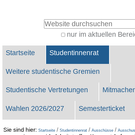
Benutzerspezifische
Werkzeuge
Website durchsuchen
nur im aktuellen Bere
Erweiterte
Sektionen
Suche…
Startseite
Studentinnenrat
Weitere studentische Gremien
Studentische Vertretungen
Mitmachen
Wahlen 2026/2027
Semesterticket
Sie sind hier:
/
/
/
Startseite
Studentinnenrat
Ausschüsse
Ausschus