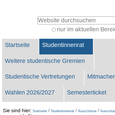
Benutzerspezifische
Werkzeuge
Website durchsuchen
nur im aktuellen Bere
Erweiterte
Sektionen
Suche…
Startseite
Studentinnenrat
Weitere studentische Gremien
Studentische Vertretungen
Mitmachen
Wahlen 2026/2027
Semesterticket
Sie sind hier:
/
/
/
Startseite
Studentinnenrat
Ausschüsse
Ausschuss