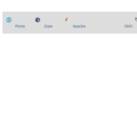
Plone
Zope
Apache
GNU