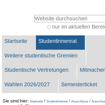
Benutzerspezifische
Werkzeuge
Website durchsuchen
nur im aktuellen Bere
Erweiterte
Sektionen
Suche…
Startseite
Studentinnenrat
Weitere studentische Gremien
Studentische Vertretungen
Mitmachen
Wahlen 2026/2027
Semesterticket
Sie sind hier:
/
/
/
Startseite
Studentinnenrat
Ausschüsse
Ausschuss