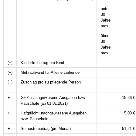
unter
30
Jahre:
max.
über
30
Jahre:
max.
(+)
Kinderfreibetrag pro Kind
(+)
Mehraufwand für Alleinerziehende
(+)
Zuschlag pro zu pflegende Person
+
GEZ: nachgewiesene Ausgaben bzw.
18,36 €
Pauschale (ab 01.01.2021)
+
Haftpflicht: nachgewiesene Ausgaben
5,00 €
bzw. Pauschale
+
Semesterbeitrag (pro Monat)
51,21 €