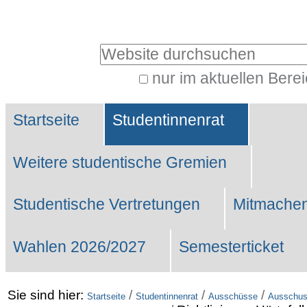
Benutzerspezifische
Werkzeuge
Website durchsuchen
nur im aktuellen Bere
Erweiterte
Sektionen
Suche…
Startseite
Studentinnenrat
Weitere studentische Gremien
Studentische Vertretungen
Mitmachen
Wahlen 2026/2027
Semesterticket
Sie sind hier:
/
/
/
Startseite
Studentinnenrat
Ausschüsse
Ausschuss