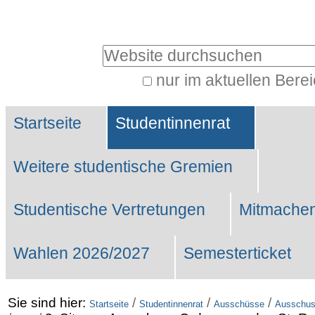
Benutzerspezifische
Werkzeuge
Website durchsuchen
nur im aktuellen Bere
Erweiterte
Sektionen
Suche…
Startseite
Studentinnenrat
Weitere studentische Gremien
Studentische Vertretungen
Mitmachen
Wahlen 2026/2027
Semesterticket
Sie sind hier:
/
/
/
Startseite
Studentinnenrat
Ausschüsse
Ausschus