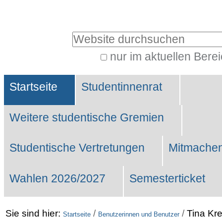
Benutzerspezifische
Werkzeuge
Website durchsuchen
nur im aktuellen Bere
Erweiterte
Sektionen
Suche…
Startseite
Studentinnenrat
Weitere studentische Gremien
Studentische Vertretungen
Mitmachen
Wahlen 2026/2027
Semesterticket
Sie sind hier:
/
/
Tina Kre
Startseite
Benutzerinnen und Benutzer