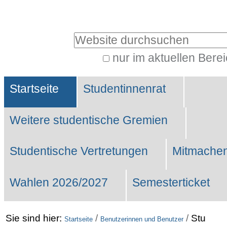
Benutzerspezifische
Werkzeuge
Website durchsuchen
nur im aktuellen Bere
Erweiterte
Sektionen
Suche…
Startseite
Studentinnenrat
Weitere studentische Gremien
Studentische Vertretungen
Mitmachen
Wahlen 2026/2027
Semesterticket
Sie sind hier:
/
/
Stu
Startseite
Benutzerinnen und Benutzer