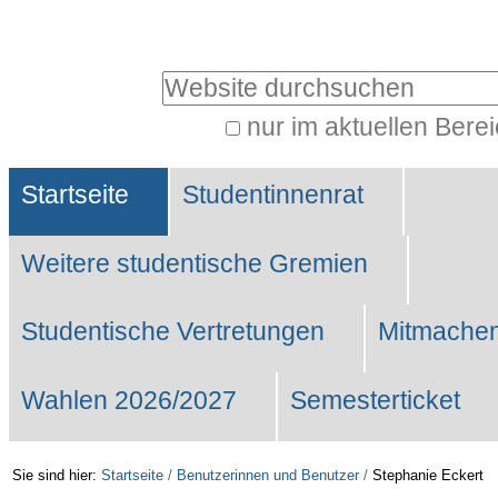
Benutzerspezifische
Werkzeuge
Website durchsuchen
nur im aktuellen Bere
Erweiterte
Sektionen
Suche…
Startseite
Studentinnenrat
Weitere studentische Gremien
Studentische Vertretungen
Mitmachen
Wahlen 2026/2027
Semesterticket
Sie sind hier:
Startseite
/
Benutzerinnen und Benutzer
/
Stephanie Eckert