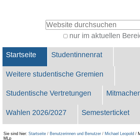
Benutzerspezifische
Werkzeuge
Website durchsuchen
nur im aktuellen Bere
Erweiterte
Sektionen
Suche…
Startseite
Studentinnenrat
Weitere studentische Gremien
Studentische Vertretungen
Mitmachen
Wahlen 2026/2027
Semesterticket
Sie sind hier:
Startseite
/
Benutzerinnen und Benutzer
/
Michael Leopold
/
M
MLp