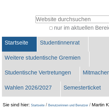
Benutzerspezifische
Werkzeuge
Website durchsuchen
nur im aktuellen Bere
Erweiterte
Sektionen
Suche…
Startseite
Studentinnenrat
Weitere studentische Gremien
Studentische Vertretungen
Mitmachen
Wahlen 2026/2027
Semesterticket
Sie sind hier:
/
/
Martin 
Startseite
Benutzerinnen und Benutzer