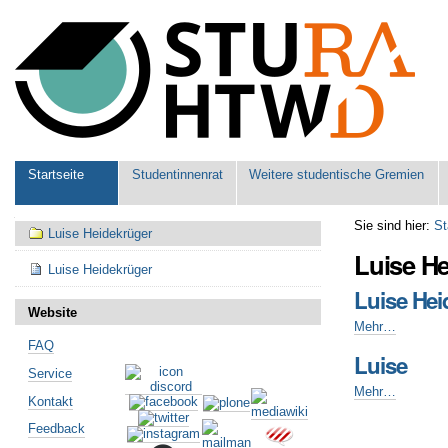
Benutzerspezifische
Werkzeuge
Sektionen
Startseite
Studentinnenrat
Weitere studentische Gremien
Navigation
Sie sind hier:
St
Luise Heidekrüger
Luise H
Luise Heidekrüger
Luise Hei
Website
Luise
Mehr…
Heidekrüger
FAQ
Luise
-
Service
Luise
Mehr…
Kontakt
-
Feedback