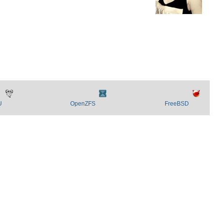
U
OpenZFS
FreeBSD