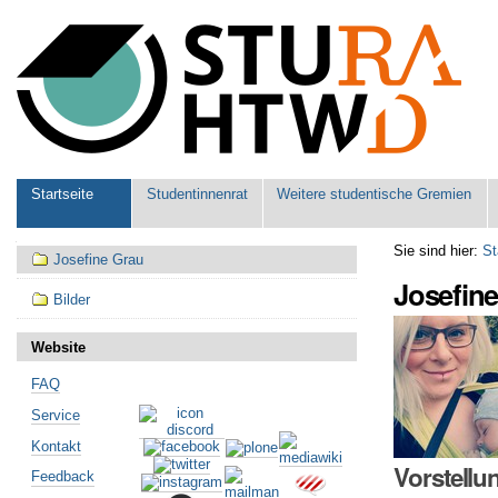
Benutzerspezifische
Werkzeuge
Sektionen
Startseite
Studentinnenrat
Weitere studentische Gremien
Navigation
Sie sind hier:
St
Josefine Grau
Josefin
Bilder
Website
FAQ
Service
Kontakt
Vorstellu
Feedback