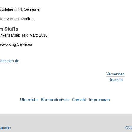
aftslehre im 4. Semester
haftswissenschaften.
im StuRa
chkeitsarbeit seid März 2016
networking Services
-dresden.de
Versenden
Drucken
Übersicht
Barrierefreiheit
Kontakt
Impressum
Apache
GN