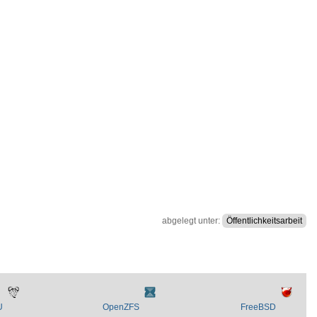
abgelegt unter:
Öffentlichkeitsarbeit
U
OpenZFS
FreeBSD