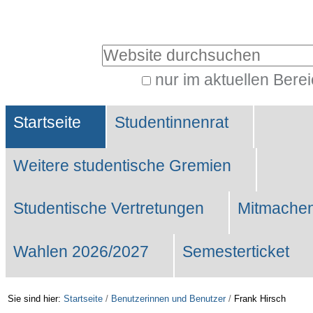
Benutzerspezifische
Werkzeuge
Website durchsuchen
nur im aktuellen Bere
Erweiterte
Sektionen
Suche…
Startseite
Studentinnenrat
Weitere studentische Gremien
Studentische Vertretungen
Mitmachen
Wahlen 2026/2027
Semesterticket
Sie sind hier:
Startseite
/
Benutzerinnen und Benutzer
/
Frank Hirsch