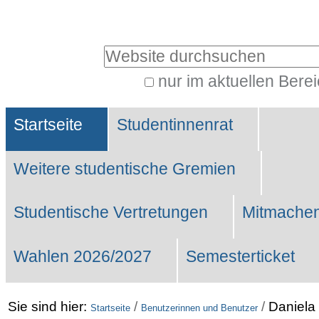
Benutzerspezifische
Werkzeuge
Website durchsuchen
nur im aktuellen Bere
Erweiterte
Sektionen
Suche…
Startseite
Studentinnenrat
Weitere studentische Gremien
Studentische Vertretungen
Mitmachen
Wahlen 2026/2027
Semesterticket
Sie sind hier:
/
/
Daniela
Startseite
Benutzerinnen und Benutzer