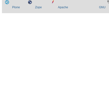
Plone
Zope
Apache
GNU