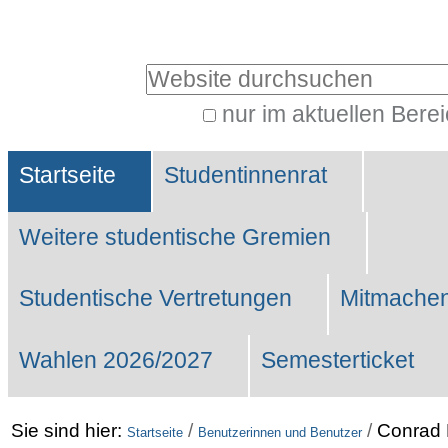
Benutzerspezifische
Werkzeuge
Website durchsuchen
nur im aktuellen Bere
Erweiterte
Sektionen
Suche…
Startseite
Studentinnenrat
Weitere studentische Gremien
Studentische Vertretungen
Mitmachen
Wahlen 2026/2027
Semesterticket
Sie sind hier:
/
/
Conrad 
Startseite
Benutzerinnen und Benutzer