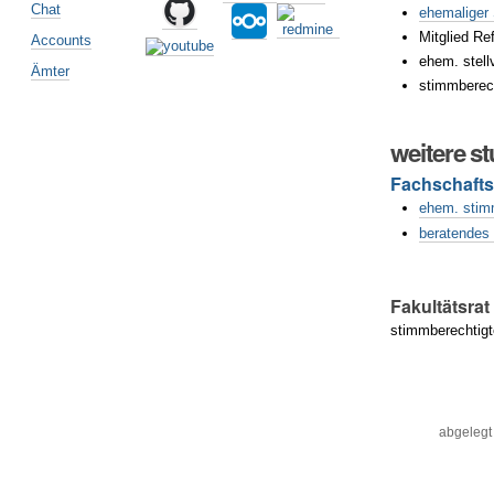
Chat
ehemaliger
Mitglied Re
Accounts
ehem. stell
Ämter
stimmberech
weitere s
Fachschafts
ehem. stimm
beratendes 
Fakultätsrat
stimmberechtigt
Artikelaktionen
abgelegt