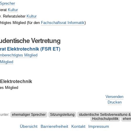
 Sprecher
ferat
Kultur
v. Referatsleiter
Kultur
tigtes Mitglied (für den
Fachschaftsrat Informatik
)
tudentische Vertretung
rat Elektrotechnik (FSR ET)
berechtigtes Mitglied
Mitglied
 Elektrotechnik
es Mitglied
Versenden
Drucken
 unter:
ehemaliger Sprecher
Sitzungsleitung
studentische Selbstverwaltung &
Hochschulpolitik
ehem
Übersicht
Barrierefreiheit
Kontakt
Impressum