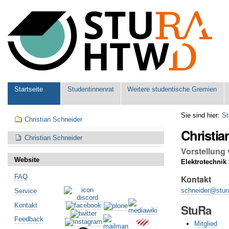
Benutzerspezifische
Werkzeuge
Sektionen
Startseite
Studentinnenrat
Weitere studentische Gremien
Navigation
Sie sind hier:
St
Christian Schneider
Christia
Christian Schneider
Vorstellung
Website
Elektrotechnik
FAQ
Kontakt
schneider@stur
Service
Kontakt
StuRa
Feedback
Mitglied