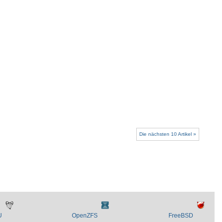
Die nächsten 10 Artikel »
U
OpenZFS
FreeBSD