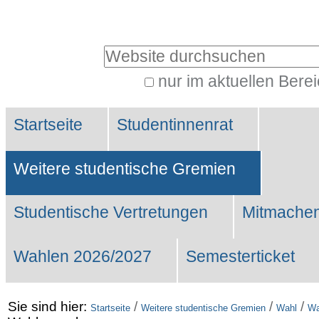
Benutzerspezifische
Werkzeuge
Website durchsuchen
nur im aktuellen Bere
Erweiterte
Sektionen
Suche…
Startseite
Studentinnenrat
Weitere studentische Gremien
Studentische Vertretungen
Mitmachen
Wahlen 2026/2027
Semesterticket
Sie sind hier:
/
/
/
Startseite
Weitere studentische Gremien
Wahl
Wa